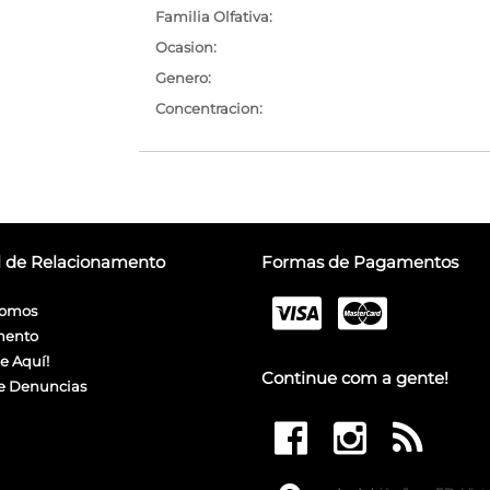
Familia Olfativa:
Ocasion:
Genero:
Concentracion:
l de Relacionamento
Formas de Pagamentos
omos
mento
e Aquí!
Continue com a gente!
e Denuncias