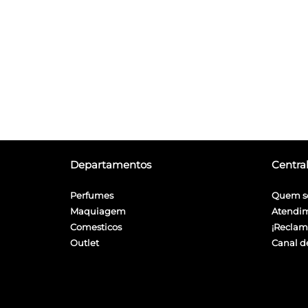
Departamentos
Centra
Perfumes
Quem s
Maquiagem
Atendi
Comesticos
¡Reclam
Outlet
Canal d