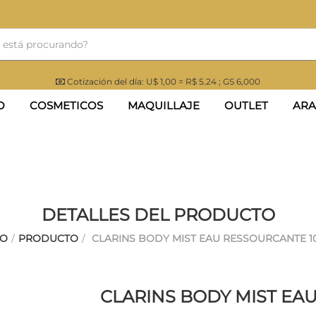
Cotización del día: U$ 1,00 = R$ 5.24 ; GS 6,000
O
COSMETICOS
MAQUILLAJE
OUTLET
ARA
DETALLES DEL PRODUCTO
IO
/
PRODUCTO
/
CLARINS BODY MIST EAU RESSOURCANTE 1
CLARINS BODY MIST EA