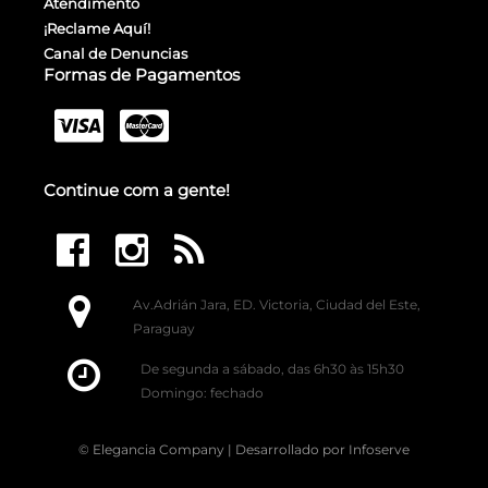
Atendimento
¡Reclame Aquí!
Canal de Denuncias
Formas de Pagamentos
Continue com a gente!
Av.Adrián Jara, ED. Victoria, Ciudad del Este,
Paraguay
De segunda a sábado, das 6h30 às 15h30
Domingo: fechado
© Elegancia Company | Desarrollado por
Infoserve