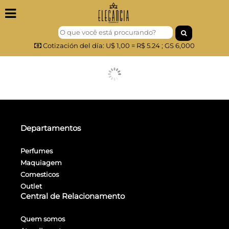
Inicio
Cotización del día: U$ 1,00 = R$ 5.24 ; GS 6,000
Perfumes
NICHO
Cosmeticos
Maquillaje
Departamentos
Outlet
Perfumes
ARABES
Maquiagem
Sobre
Comesticos
Nós
Outlet
Central de Relacionamento
Contato
Quem somos
FAQ